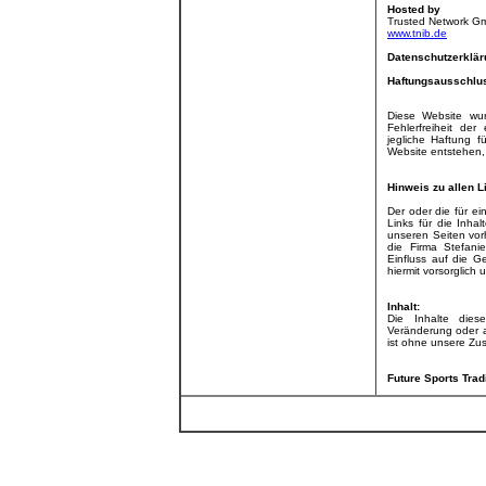
Hosted by
Trusted Network G
www.tnib.de
Datenschutzerklär
Haftungsausschlu
Diese Website wur
Fehlerfreiheit der
jegliche Haftung f
Website entstehen, 
Hinweis zu allen L
Der oder die für e
Links für die Inhal
unseren Seiten vor
die Firma Stefani
Einfluss auf die G
hiermit vorsorglich 
Inhalt:
Die Inhalte dies
Veränderung oder a
ist ohne unsere Zus
Future Sports Trad