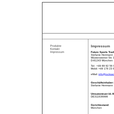
Impressum
Produkte
Kontakt
Impressum
Future Sports Trad
Stefanie Herrmann
Wüstensteiner Str. 
D-81243 München
Tel: +49 89 92 56 
Mobil: +49 176 23 
eMail:
info@rucksac
Geschäftsinhaber:
Stefanie Herrmann
Umsatzsteuer-Id.-N
DE311636998
Gerichtsstand:
München